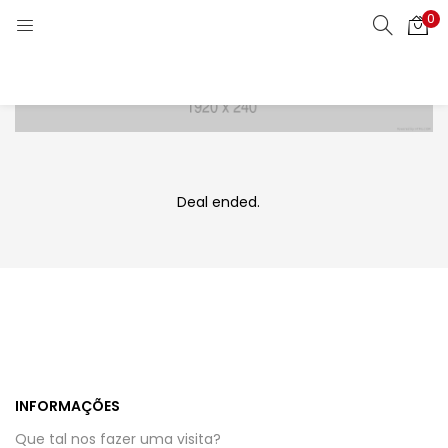
0
LOGIN
CRIAR CONTA
Digite seu nome de usuário ou senha.
Deal ended.
Lembrar meu login
Login
Perdeu sua senha?
INFORMAÇÕES
Que tal nos fazer uma visita?