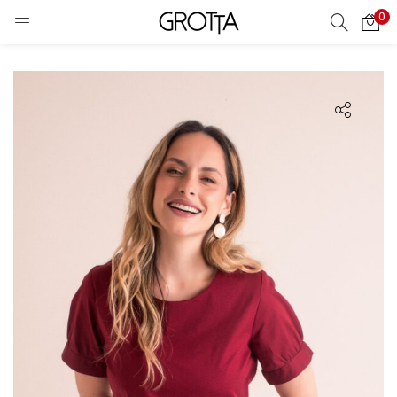
0
LOGIN
CRIAR CONTA
Digite seu nome de usuário ou senha.
Lembrar meu login
Login
Perdeu sua senha?