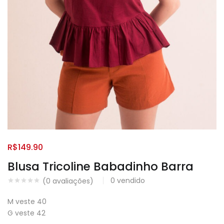
R$
149.90
Blusa Tricoline Babadinho Barra
0
vendido
(
0
avaliações)
M veste 40
G veste 42