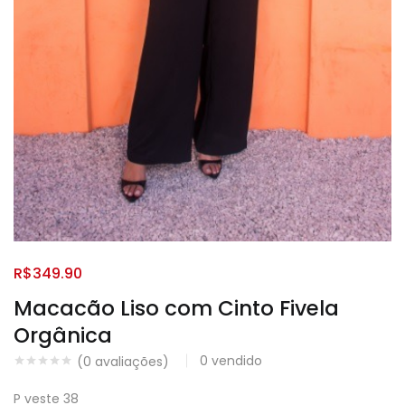
R$
349.90
Macacão Liso com Cinto Fivela
Orgânica
0
vendido
(
0
avaliações)
P veste 38