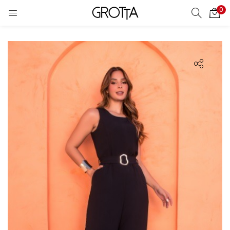
0
LOGIN
CRIAR CONTA
Digite seu nome de usuário ou senha.
Lembrar meu login
Login
Perdeu sua senha?