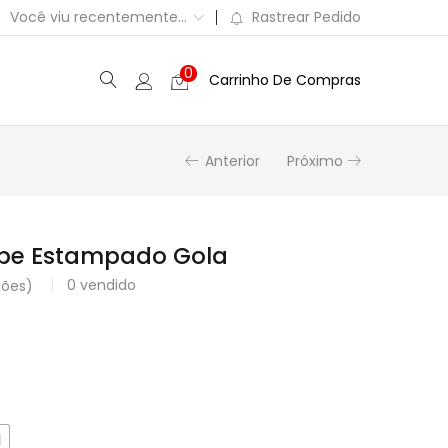
Você viu recentemente...
Rastrear Pedido
0
Carrinho De Compras
Anterior
Próximo
epe Estampado Gola
0
vendido
ções)
M