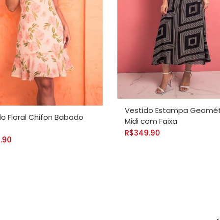
VER OPÇÕES
OPÇÕES
Vestido Estampa Geomét
do Floral Chifon Babado
Midi com Faixa
R$
349.90
.90