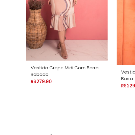
VER OPÇÕES
VER 
Vestido Crepe Midi Com Barra
Vesti
Babado
Barra
R$
279.90
R$
229