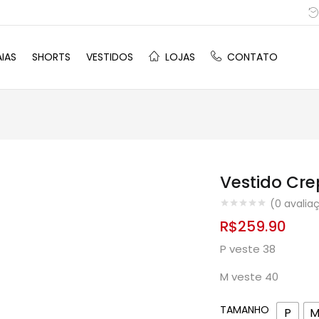
AIAS
SHORTS
VESTIDOS
LOJAS
CONTATO
Vestido Cr
(
0
avalia
R$
259.90
P veste 38
M veste 40
TAMANHO
P