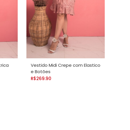
VER OPÇÕES
rica
Vestido Midi Crepe com Elastico
e Botões
R$
269.90